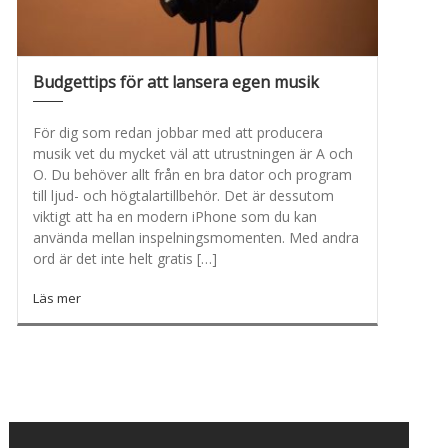
Budgettips för att lansera egen musik
Ly
För dig som redan jobbar med att producera
Om 
musik vet du mycket väl att utrustningen är A och
fler
O. Du behöver allt från en bra dator och program
mus
till ljud- och högtalartillbehör. Det är dessutom
ige
viktigt att ha en modern iPhone som du kan
att
använda mellan inspelningsmomenten. Med andra
Str
ord är det inte helt gratis […]
met
Läs mer
Läs