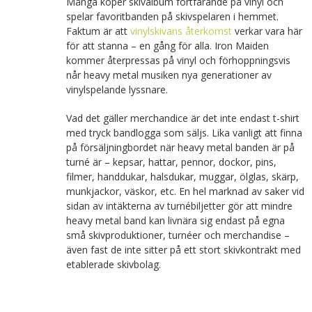
Många köper skivalbum fortfarande på vinyl och
spelar favoritbanden på skivspelaren i hemmet.
Faktum är att
vinylskivans återkomst
verkar vara här
för att stanna – en gång för alla. Iron Maiden
kommer återpressas på vinyl och förhoppningsvis
når heavy metal musiken nya generationer av
vinylspelande lyssnare.
Vad det gäller merchandice är det inte endast t-shirt
med tryck bandlogga som säljs. Lika vanligt att finna
på försäljningbordet när heavy metal banden är på
turné är – kepsar, hattar, pennor, dockor, pins,
filmer, handdukar, halsdukar, muggar, ölglas, skärp,
munkjackor, väskor, etc. En hel marknad av saker vid
sidan av intäkterna av turnébiljetter gör att mindre
heavy metal band kan livnära sig endast på egna
små skivproduktioner, turnéer och merchandise –
även fast de inte sitter på ett stort skivkontrakt med
etablerade skivbolag.