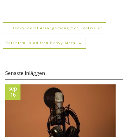
←
Heavy Metal Arrangemang Och Festivaler
Satanism, Blod Och Heavy Metal
→
Senaste inläggen
sep
apr
16
24